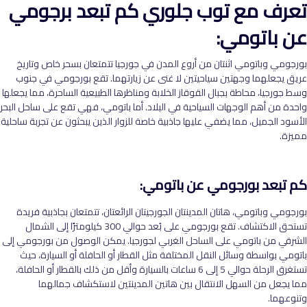
تعرف مع توب جلوري
كم تبعد برجومي
عن باتومي:
بورجومي وباتومي اثنتان من أروع المدن في جورجيا تتمتعان بسحر خاص وتاريخ
عريق يجعلهما وجهتين سياحيتين لا غنى عن زيارتهما. تقع بورجومي في جنوب
وسط جورجيا، محاطة بجبال القوقاز الخلابة ومناظرها الطبيعية الساحرة، مما يجعلها
واحدة من أهم الوجهات السياحية في البلاد
.
أما باتومي، فهي تقع على ساحل البحر
الأسود الجميل، مما يضفي عليها جاذبية خاصة للزوار الذين يبحثون عن تجربة ساحلية
مميزة.
كم تبعد بورجومي عن باتومي:
بورجومي وباتومي، هاتان المدينتان الجورجيتان الرائعتان، تتمتعان بجاذبية فريدة
تستحق الاكتشاف. تقع بورجومي على بُعد حوالي 300 كيلومترًا إلى الشمال
الشرقي من باتومي على الساحل الغربي لجورجيا. يمكن الوصول من بورجومي إلى
باتومي بواسطة وسائل النقل المختلفة مثل القطار أو الحافلة أو السيارة، حيث
تستغرق الرحلة حوالي 5 إلى 6 ساعات بالسيارة وأقل من ذلك بالقطار أو الحافلة،
مما يجعل من السهل الانتقال بين هاتين المدينتين لاستكشاف جمالهما
وتنوعهما.