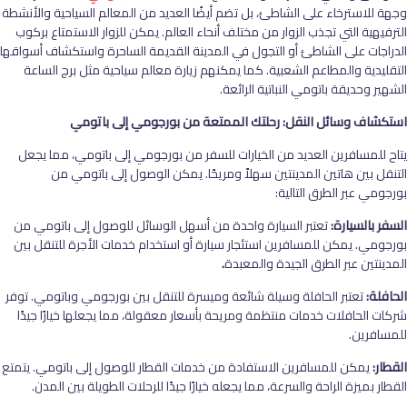
وجهة للاسترخاء على الشاطئ، بل تضم أيضًا العديد من المعالم السياحية والأنشطة
الترفيهية التي تجذب الزوار من مختلف أنحاء العالم. يمكن للزوار الاستمتاع بركوب
الدراجات على الشاطئ أو التجول في المدينة القديمة الساحرة واستكشاف أسواقها
التقليدية والمطاعم الشعبية. كما يمكنهم زيارة معالم سياحية مثل برج الساعة
الشهير وحديقة باتومي النباتية الرائعة.
استكشاف وسائل النقل: رحلتك الممتعة من بورجومي إلى باتومي
يتاح للمسافرين العديد من الخيارات للسفر من بورجومي إلى باتومي، مما يجعل
التنقل بين هاتين المدينتين سهلاً ومريحًا. يمكن الوصول إلى باتومي من
بورجومي عبر الطرق التالية:
السفر بالسيارة:
تعتبر السيارة واحدة من أسهل الوسائل للوصول إلى باتومي من
بورجومي. يمكن للمسافرين استئجار سيارة أو استخدام خدمات الأجرة للتنقل بين
المدينتين عبر الطرق الجيدة والمعبدة
.
الحافلة:
تعتبر الحافلة وسيلة شائعة وميسرة للتنقل بين بورجومي وباتومي. توفر
شركات الحافلات خدمات منتظمة ومريحة بأسعار معقولة، مما يجعلها خيارًا جيدًا
للمسافرين.
القطار:
يمكن للمسافرين الاستفادة من خدمات القطار للوصول إلى باتومي. يتمتع
القطار بميزة الراحة والسرعة، مما يجعله خيارًا جيدًا للرحلات الطويلة بين المدن.