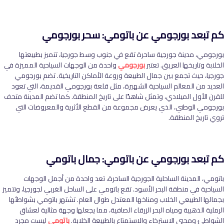
كم تبعد بورجومي عن باتومي: سحر بورجومي
بورجومي، مدينة جورجية ساحرة تقع في جنوب وسط جورجيا، تتميز بطبيعتها
الخلابة وتاريخها العريق. تعتبر
بورجومي
واحدة من الوجهات السياحية المميزة في
جورجيا، حيث تجمع بين جمال الطبيعة وروعة الأماكن التاريخية. تضم بورجومي
العديد من المعالم السياحية الشهيرة، مثل قلعة بورجومي القديمة، التي تعود
للقرن الأول الميلادي، وتمثل شاهدًا على تاريخ المنطقة. كما تضم المدينة متحف
بورجومي الوطني، الذي يعرض مجموعة من القطع الأثرية والمعروضات التي
تروي تاريخ المنطقة.
كم تبعد بورجومي عن باتومي: جمال باتومي
باتومي، المدينة الساحلية الجورجية الساحرة، تعد واحدة من أجمل الوجهات
السياحية في منطقة البحر الأسود. تقع باتومي على الساحل الغربي لجورجيا، وتتميز
بجمالها الطبيعي الخلاب ومناخها المعتدل طوال العام. تشتهر باتومي بشواطئها
الرملية الذهبية ومياه البحر الزرقاء الصافية، مما يجعلها وجهة مثالية لعشاق
الشواطئ ومحبي الاسترخاء والاستمتاع بالطبيعة الخلابة
.
باتومي
ليست مجرد