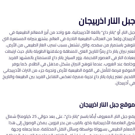
جبل النار اذربيجان
جبل النار، أو "يانار داغ" باللغة الأذربيجانية، هو واحد من أبرز المعالم الطبيعية في
أذربيجان ويُعدّ من العجائب الطبيعية النادرة في العالم. يشتهر بنيرانه المستعرة التي
تتوهج باستمرار من سفحه، والتي تشتعل بسبب تسرب الغاز الطبيعي من الأرض.
تعتبر نيران يانار داغ رمزًا للتاريخ الغني للمنطقة وعلاقتها الطويلة بالنار، حيث ارتبطت
بعبادة النار في العصور القديمة. يزور السياح يانار داغ للاستمتاع بالمشهد الفريد
وخاصة عند الغروب، عندما تتوهج النيران بشكل مذهل في الظلام. كما يوفر
الموقع فرصة للتأمل في القوة الطبيعية للأرض وتجربة جزء من التراث الأذربيجاني
القديم. تعتبر زيارة يانار داغ تجربة مميزة تعكس التفاعل الفريد بين الطبيعة والتاريخ
في أذربيجان.
موقع جبل النار اذربيجان
يقع جبل النار، المعروف أيضًا باسم "يانار داغ"، على بعد حوالي 25 كيلومترًا شمال
شرق العاصمة الأذربيجانية باكو، بالقرب من بحر قزوين. يمكن الوصول إلى هذا
المعلم الطبيعي بسهولة بواسطة وسائل النقل المختلفة، مما يجعله وجهة