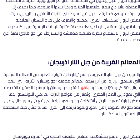
شهيرة للزوار الذين يرغبون في استكشاف الظواهر الجيولوجية الفريدة. المنطقة
المحيطة بيانار داغ تتميز بطبيعتها الخلابة وتضاريسها المتنوعة، مما يضيف إلى
جاذبية الموقع. كما يقع الجبل في محيط غني بالتراث الثقافي والتاريخي، حيث
يمكن للزوار استكشاف القرى المحلية والتعرف على حياة السكان التقليدية
وعاداتهم. إن موقع يانار داغ يجعله محطة مثالية للرحلات اليومية من باكو، حيث
يمكن للزوار الاستمتاع بتجربة طبيعية مدهشة والاسترخاء في جو هادئ بعيدًا عن
صخب المدينة.
المعالم القريبة من جبل النار اذربيجان:
بالقرب من جبل النار، المعروف باسم "يانار داغ"، تتواجد العديد من المعالم السياحية
التي تستحق الزيارة. من أبرز هذه المعالم محمية "جوبوستان" الأثرية، التي تبعد
حوالي 60 كيلومترًا جنوب غرب
باكو
. تشتهر جوبوستان بنقوشها الصخرية القديمة
التي تعود إلى العصر الحجري، وتُعتبر من مواقع التراث العالمي لليونسكو. كما
يمكن زيارة "معبد النار في أتشكاه"، وهو معبد زرادشتي يقع في سوراخاني، على
بُعد نحو 30 كيلومترًا من باكو، ويعود تاريخه إلى القرن السابع عشر، حيث استخدمه
الزرادشتيون لعبادة النار.
يمكن للزوار التمتع بمشاهدة المناظر الطبيعية الخلابة في "منتزه جوبوستان