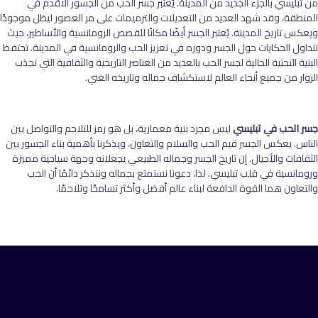
من تبليسي بالجزء الجديد من المدينة. يُعتبر جسر الحب من الجسور الأقدم في
المنطقة، وقد شهد العديد من التعديلات والترميمات على مر العصور ليظل موجودًا
ويعكس تاريخ المدينة. يُعتبر الجسر أيضًا مكانًا للقصص الرومانسية والأساطير، حيث
تتداول الحكايات حول الجسر ودوره في تعزيز الحب والرومانسية في المدينة. تحتفظ
البنية التحتية الحالية لجسر الحب بالعديد من العناصر التاريخية والثقافية التي تجذب
الزوار من جميع أنحاء العالم لاستكشاف جماله وتاريخه الغني.
جسر الحب في تبليسي
ليس مجرد بنية معمارية، بل هو رمز للتلاحم والتواصل بين
الناس. يعكس الجسر قيم الحب والسلام والتعاون، ويذكرنا بأهمية بناء الجسور بين
الثقافات والأجيال. إن تاريخ الجسر وجماله الطبيعي يجعلانه وجهة سياحية مميزة
ورومانسية في قلب تبليسي. لذا، دعونا نستمتع بجماله ونتذكر دائمًا أن الحب
والتعاون هما القوة الدافعة لبناء عالم أفضل وأكثر تسامحًا وتلاحمًا
.