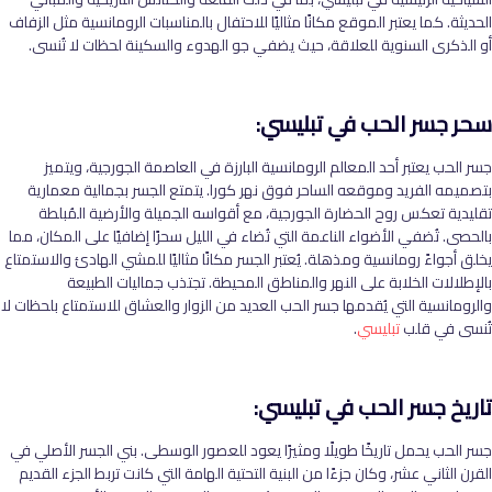
الحديثة. كما يعتبر الموقع مكانًا مثاليًا للاحتفال بالمناسبات الرومانسية مثل الزفاف
أو الذكرى السنوية للعلاقة، حيث يضفي جو الهدوء والسكينة لحظات لا تُنسى.
سحر جسر الحب في تبليسي:
جسر الحب يعتبر أحد المعالم الرومانسية البارزة في العاصمة الجورجية، ويتميز
بتصميمه الفريد وموقعه الساحر فوق نهر كورا. يتمتع الجسر بجمالية معمارية
تقليدية تعكس روح الحضارة الجورجية، مع أقواسه الجميلة والأرضية المُبلطة
بالحصى. تُضفي الأضواء الناعمة التي تُضاء في الليل سحرًا إضافيًا على المكان، مما
يخلق أجواءً رومانسية ومذهلة. يُعتبر الجسر مكانًا مثاليًا للمشي الهادئ والاستمتاع
بالإطلالات الخلابة على النهر والمناطق المحيطة. تجتذب جماليات الطبيعة
والرومانسية التي يُقدمها جسر الحب العديد من الزوار والعشاق للاستمتاع بلحظات لا
تُنسى في قلب
تبليسي
.
تاريخ جسر الحب في تبليسي:
جسر الحب يحمل تاريخًا طويلًا ومثيرًا يعود للعصور الوسطى. بني الجسر الأصلي في
القرن الثاني عشر، وكان جزءًا من البنية التحتية الهامة التي كانت تربط الجزء القديم