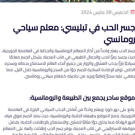
الخميس 28 مارس 2024
جسر الحب في تبليسي: معلم سياحي
رومانسي
جسر الحب يعتبر واحداً من أكثر المعالم الرومانسية والجذابة في العاصمة الجورجية،
حيث يجسد رمزًا للحب والجمال الطبيعي في قلب المدينة. يشكل الجسر معلمًا
سياحيًا بارزًا يجذب العشاق والزوار من جميع أنحاء العالم للاستمتاع بجماله وسحره
الخاص. توفر الإضاءة الساحرة للجسر جوًا من السحر والرومانسية خلال الليل، مما
يضفي عليه سحرًا إضافيًا ويزيد من جاذبيته كمعلم سياحي رومانسي.
موقع ساحر يجمع بين الطبيعة والرومانسية:
يقع على نهر كورا، ويعتبر واحدًا من أماكن الجذب السياحي البارزة في العاصمة
الجورجية. يتميز الموقع بطبيعته الخلابة والرومانسية، حيث يمتد الجسر فوق مياه
النهر الهادئة مما يخلق جوًا مثاليًا للمشي والاستمتاع بالإطلالات الخلابة. بفضل
موقعه الاستراتيجي في قلب المدينة، يوفر جسر الحب إطلالات رائعة على المعالم
السياحية الرئيسية في تبليسي، بما في ذلك القلعة والكنائس التاريخية والمباني