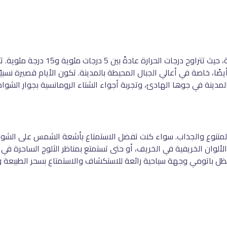
في فصل الشتاء، يتميز طقس باتومي بالبرو
يضًا، خاصة في أعالي الجبال المحيطة بالمدينة. تكون الأيام قصيرة نسبيًا 
 المدينة في جوها الهادئ، وتجربة أجواء الشتاء الرومانسية بجوار الشوا
لمتنوع والجذاب. سواء كنت تفضل الاستمتاع بأشعة الشمس على الشوا
لألوان الخريفية في الخريف، أو حتى تستمتع بمناظر الثلوج الساحرة في 
 تظل باتومي وجهة سياحية رائعة للاستكشاف والاستمتاع بسحر الطبيعة و