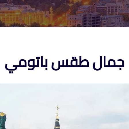
جمال طقس باتومي