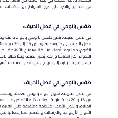
الأمطار. يزدهر الطبيعة في هذا الوقت من العام، حيث تزده
في الحدائق والتنزه على طول الشواطئ واستكشاف الطب
طقس باتومي في فصل الصيف:
في فصل الصيف، يتميز طقس باتومي بأجواء دافئة ومشمس
فصل الصيف 
الغيوم، مما يوفر أجواء مثالية للاستمتاع بالأنشطة الخ
الأجواء أكثر انتعاشًا وراحة. يُعتبر الصيف وقتًا مثال
يجعل تجربة الزيارة إلى باتومي في فصل الصيف لا تُنسى
طقس باتومي في فصل الخريف:
في فصل الخريف، تكون أجواء باتومي معتدلة ومنعشة بشك
بين 15 و 20 درجة مئوية. يصاحب ذلك انخفاض 
الحرارة، وتكون الأمطار منتظمة ومتفرقة خلال الفترة ال
الألوان الأرجوانية والبرتقالية والأصفر، مما يجعلها تج