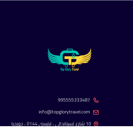
995555333487
info@topglorytravel.com
10 شارع تسيناندالي ، تبليسي 0144 ، جورجيا