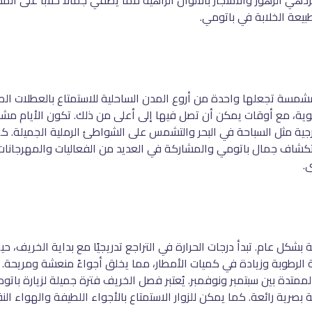
ي الزهور والأشجار بالألوان الزاهية مما يضفي جمالًا خلابًا على المدينة
يعة الخلابة في باتومي.
ة تجعلها واحدة من أروع المدن الساحلية للاستمتاع بالعطلات الصيف
إلى متوسط يتراوح بين 25 إلى 30 درجة مئوية، مع أوقات يمكن أن تصل فيها إلى أعلى من ذلك.
ارجية مثل السباحة في البحر والتشمس على الشواطئ الرملية الجميلة. كم
يًا لاستكشاف جمال باتومي والمشاركة في العديد من الفعاليات والمهرجان
.
ل عام. تبدأ درجات الحرارة في التراجع تدريجيًا مع بداية الخريف، حي
في نسبة الرطوبة وزيادة في كميات الأمطار، مما يخلق أجواءً منعشة ومريح
ممتدة بين سبتمبر ونوفمبر. يُعتبر فصل الخريف فترة جميلة لزيارة باتوم
ربة بصرية رائعة. كما يمكن للزوار الاستمتاع بالأجواء اللطيفة والهواء ا