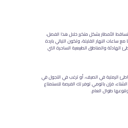
دة والرطوبة، حيث تتراوح درجات الحرارة عادةً بين 5 درجات مئوية و15 درجة مئوية. تتساقط الأمطار بشكل متكرر خلال هذا الفصل،
مع ساعات النهار القليلة، وتكون الليالي باردة
طئ الهادئة والمناطق الطبيعية الساحرة التي
طئ الرملية في الصيف، أو ترغب في التجول في
الشتاء، فإن باتومي توفر لك الفرصة للاستمتاع
تنوعها طوال العام.