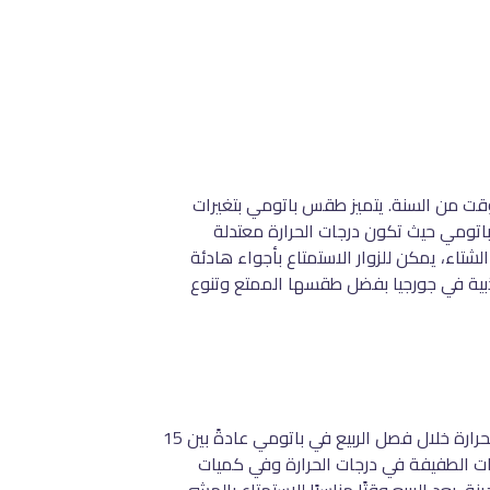
وقت من السنة. يتميز طقس باتومي بتغيرات
باتومي حيث تكون درجات الحرارة معتدلة
شتاء، يمكن للزوار الاستمتاع بأجواء هادئة
ذبية في جورجيا بفضل طقسها الممتع وتنوع
في فصل الربيع، يُعتبر طقس باتومي لطيفًا وممتعًا حيث تبدأ درجات الحرارة في الارتفاع تدريجيًا مع بداية الفصل. تتراوح درجات الحرارة خلال فصل الربيع في باتومي عادةً بين 15
بات الطفيفة في درجات الحرارة وفي كميات