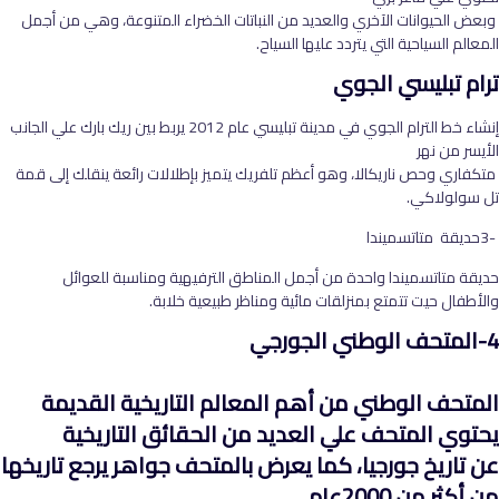
وبعض الحيوانات الآخري والعديد من النباتات الخضراء المتنوعة، وهي من أجمل
المعالم السياحية التي يتردد عليها السياح.
ترام تبليسي الجوي
إنشاء خط الترام الجوي في مدينة تبليسي عام 2012 يربط بين ريك بارك علي الجانب
الأيسر من نهر
متكفاري وحص ناريكالا، وهو أعظم تلفريك يتميز بإطلالات رائعة ينقلك إلى قمة
تل سولولاكي.
-3حديقة متاتسميندا
حديقة متاتسميندا واحدة من أجمل المناطق الترفيهية ومناسبة للعوائل
والأطفال حيت تتمتع بمنزلقات مائية ومناظر طبيعية خلابة.
4-المتحف الوطني الجورجي
المتحف الوطني من أهم المعالم التاريخية القديمة
يحتوي المتحف علي العديد من الحقائق التاريخية
عن تاريخ جورجيا، كما يعرض بالمتحف جواهر يرجع تاريخها
من أكثر من 2000عام.