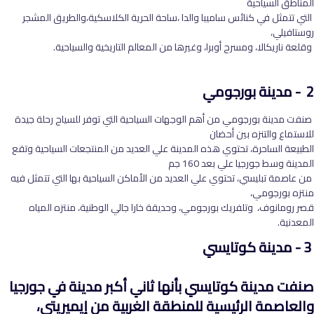
المناطق السياحية
التي تتمثل في كنائس ساميبا والدا ،ساحة الحرية الكلاسكية،والطريق المشجر
روستافيلي،
وقلعة ناريكالا، ومسرح أوبرا، وغيرها من المعالم التاريخية والسياحية.
2 - مدينة بورجومي
صنفت مدينة بورجومي من أهم الوجهات السياحية التي توفر للسياح رحلة جيدة
للاستماع والتنزه بين أحضان
الطبيعة الساحرة، تحتوي هذه المدينة علي العديد من المنتجعات السياحية وتقع
المدينة وسط جورجيا علي بعد 160 جم
من عاصمة تبليسي، تحتوي علي العديد من الأماكن السياحية بها التي تتمثل فيه
منتزه بورجومي،
قصر رومانوف، وتلفريك بورجومي، وحديقة خارا جالي الوطنية، منتزه المياه
المعدنية.
3 - مدينة كوتايسي
صنفت مدينة كوتايسي بأنها ثاني أكبر مدينة في جورجيا
والعاصمة الرئيسية للمنطقة الغربية من إيميريتي،