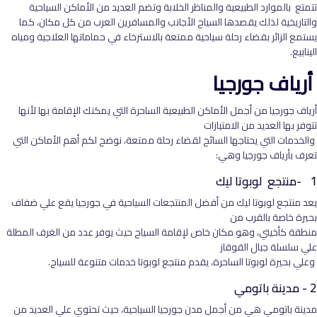
تتمتع بالموارد الطبيعية والمناظر الخلابة وتضم العديد من الأماكن السياحية
والتاريخية لذلك يقصدها السياح الأجانب والمسافرين العرب من كل مكان، كما
يستمع الزائر بقضاء رحلة سياحية ممتعة بالاسترخاء في حماماتها العلاجية ومياه
الينابيع.
أرياف جورجيا
أرياف جورجيا من أجمل الأماكن الطبيعية الساحرة التي يمكنك الإقامة بها لأنها
تتوفر بها العديد من الامتيازات
والخدمات التي يحتاجها السائح لقضاء رحلة ممتعة، نوضح لكم أهم الأماكن التي
تعرف بأرياف جورجيا وهي:
1 -منتجع لوبوتا ليك
يعد منتجع لوبوتا ليك من أفضل المنتجعات السياحية في جورجيا يقع علي ضفاف
بحيرة خاصة بالقرب من
منطقة كأخيتي، وهو مكان خاص لإقامة السياح حيث يوفر عدد من الغرف المطلة
علي سلسلة جبال القوقاز
وعلي بحيرة لوبوتا الساحرة، يقدم منتجع لوبوتا خدمات متنوعة للسياح.
2 - مدينة باتومي
مدينة باتومي هي من أجمل مدن جورجيا السياحية، حيث تحتوي علي العديد من