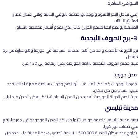
الشواطئ الساحرة
علي ساحل البحر الأسود ويوجد بها حديقة باتومي النباتية وهي مكان مميز
لعشاق النباتات
الطبيعية ،وتضم ايضا منتجع الجرين كاب الذي يقدم أسعار مخفضة للسياح.
3- برج الحروف الأبجدية
برج الحروف الأبجدية واحد من أهم المعالم السياحية في جورجيا وهو عبارة عن برج
مسجل
علية جميع الحروف الأبجدية باللغة الجورجية يصل ارتفاعه إلى 130 متر.
مدن جورجيا
جورجيا الوجهات كما ذكرنا من قبل أنها تضم وجهات سياحية مميزة لذلك يتردد
عليها السياح من كل مكان،
حيث تضم الدولة الجورجية العديد من المدن السياحية، نذكر بعض المدن فيما يلي:
مدينة تبليسي
تعتبر مدينة تبليسي عاصمة جورجيا لأنها من اكبر المدن الموجودة في جورجيا، تقع
علي ضفاف نهر كورا،
يتراوح عدد سكان المدينة 1.500.000 نسمة، تحتوي هذه المدينة علي عدد من