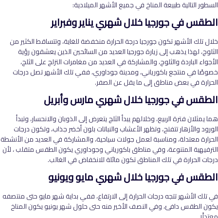
السطور التالية طبيعة المناخ في جميع الأشهر الميلادية:
الطقس في جورجيا خلال شهري يناير وفبراير
خلال تلك الأشهر تكون جورجيا درجة الحرارة منخفضة للغاية، وتتساقط الكثير من
الثلوج، لهذا يذهب إلى زيارة جورجيا العديد من السائحين الذين يعشقون رؤية
الأجواء الباردة والثلوج، والمشاركة في العديد من مغامرات التزلج على الثلج،
خصوصًا في منتجع باكورياني، ومدينة جوداوري، ففي تلك الأشهر تصل درجات
الحرارة في بعض مناطق إلى ما يقل عن الصفر.
الطقس في جورجيا خلال شهري مارس وأبريل
هما يمثلان فترة الربيع، وخلالهم يبدأ الثلج يتعرض إلى الذوبان والانحسار، وتبدأ
الورود والأزهار تتفتح، وتظهر الأعشاب والنباتات بلون أخضر جذاب، وتكون درجات
الحرارة معتدلة، ومناسبة لعمل جولات سياحية، والمشاركة في العديد من الأنشطة
الترفيهية المتنوعة، وفي مناطق باكورياني وجوداوري يكون الطقس متقلب ، لأن
درجات الحرارة في تلك المناطق تكون مائلة للانخفاض في الغالب.
الطقس في جورجيا خلال شهري مايو ويونيو
في تلك الأشهر تتجه درجات الحرارة إلى الارتفاع، ففي بداية شهر مايو حتى منتصفه
يكون الطقس دافئ، وفي النصف الأخير منه حتى حلول شهر يونيو يكون المناخ
معتدلًا.