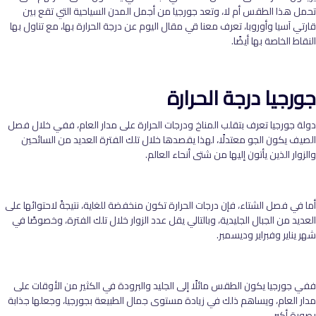
تحمل هذا الطقس أم لا، وتعد جورجيا من أجمل المدن السياحية التي تقع بين
قارتي آسيا وأوروبا، تعرف معنا قي مقال اليوم عن درجة الحرارة بها، مع تناول بها
النقاط الخاصة بها أيضًا.
جورجيا درجة الحرارة
دولة جورجيا تعرف بتقلب المناخ ودرجات الحرارة على مدار العام، ففي خلال فصل
الصيف يكون الجو معتدلًا، لهذا يقصدها خلال تلك الفترة العديد من السائحين
والزوار الذين يأتون إليها من شتى أنحاء العالم.
أما في فصل الشتاء، فإن درجات الحرارة تكون منخفضة للغاية، نتيجةً لاحتوائها على
العديد من الجبال الجليدية، وبالتالي يقل عدد الزوار خلال تلك الفترة، وخصوصًا في
شهر يناير وفبراير وديسمبر.
ففي جورجيا يكون الطقس مائلًا إلى الجليد والبرودة في الكثير من الأوقات على
مدار العام، ويساهم ذلك في زيادة مستوى جمال الطبيعة بجورجيا، وجعلها جذابة
بصورة أكبر.