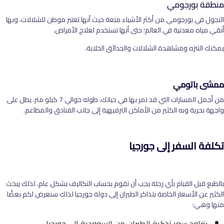
منطقة بورجومي
التجول في بورجومي من أكثر الأشياء متعة حيث أنها تعتبر موطن للشلالات، وبها
أنقي مياه معدنية في العالم؛ حتى أنها تستخدم لعلاج الأمراض.
يمكنك التنزه ومشاهدة الشلالات والحدائق الخلابة.
ممشى باتومي
من أجمل المسارات التي قد تمر بها في حياتك، طوله حوالي 7 كيلو متر، يطل على
واجهة بحرية وبه الكثير من الأماكن الترفيهية إلى جانب الفنادق والمطاعم.
تكلفة السفر إلى جورجيا
بالطبع قبل القيام بأي رحلة يجب أن تقوم بحساب التكاليف بشكل عام، لذلك يبحث
الكثير عن الأسعار الخاصة بتذاكر الطيران إلى دولة جورجيا لذلك سنعرض لكم بعضًا
منها وهي:
يتراوح سعر تذكرة الطيران من السعودية إلى جورجيا