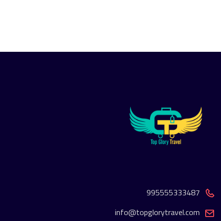
995555333487
info@topglorytravel.com