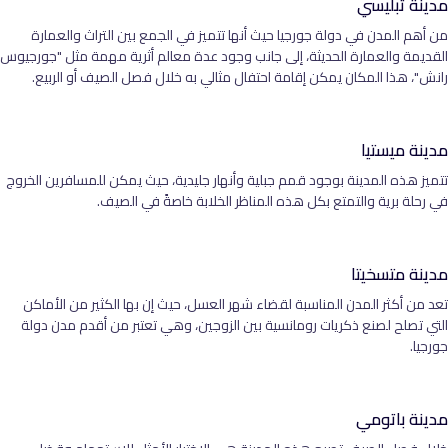
مدينة تبليسي
من أهم المدن في دولة جورجيا حيث أنها تتميز في الجمع بين التراث والعمارة
القديمة والعمارة الحديثة، إلى جانب وجود عدة معالم أثرية مهمة مثل "جورجيوس
رانش"، هذا المكان يمكن إقامة احتفال مثالي به خلال فصل الصيف أو الربيع.
مدينة ميستيا
تتميز هذه المدينة بوجود قمم جبلية وأنهار جليدية، حيث يمكن للمسافرين الخروج
في رحلة برية والتمتع بكل هذه المناظر الخلابة خاصةً في الصيف.
مدينة متسخيتا
تعد من أكثر المدن المناسبة لقضاء شهر العسل، حيث إن بها الكثير من الأماكن
التي تصلح لصنع ذكريات رومانسية بين الزوجين، وهي تعتبر من أقدم مدن دولة
جورجيا.
مدينة باتومي