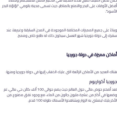
خلال فصل الصيف تصبح هذه المدينة هي الاختيار الأمثل للاستجمام وقضاء
أفضل الأوقات على البحر والتمتع بالمناظر، حيث تسمى مدينة باتومي "لؤلؤة البحر
الأسود".
وبناءً على جميع المميزات المختلفة الموجودة في المدن السابقة وغيرها، عند
سفرك إلى دولة جورجيا شهر العسل سيكون ذلك له طابع خاص ومميز.
أماكن مميزة في دولة جورجيا
هناك العديد من الأماكن الرائعة التي عليك الذهاب إليها في دولة جورجيا ومنها:
جورجيا أكواريوم
تعد أضخم حوض مائي حول العالم حيث يضم حوالي 100 ألف كائن حي مائي، تم
وضعها في أكثر من عشرة مليون جالون من الماء، مع وجود نفق مصنوع من
الأكر يليك ليمشي به الزوار ويشاهدوا الأسماك طوله 100 قدم.