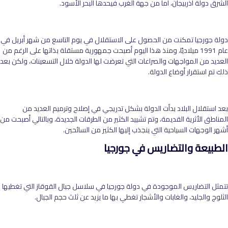
الشرق دولة أذربيجان، أما من جهة الغرب فيحدها البحر الأسود.
دولة جورجيا تمكنت من الحصول على الاستقلال في يوم التاسع من شهر أبريل في
عام 1991 ميلاديًا، ومنذ هذا اليوم أصبحت جمهورية مستقلة بذاتها على الرغم من
العديد من المواجهات والصراعات التي تعرضت لها الدولة خلال التسعينات، ولكن بعد
ذلك تم استقرار أوضاع الدولة.
بعد استقلال البلاد بدأت الدولة بشكل تدريجي في إصلاح وترميم العديد من
المناطق الأثرية القديمة، وتم تشييد الكثير من الطرقات الجديدة، وبالتالي أصبحت من
أشهر الوجهات السياحية التي ينجذب إليها الكثير من السائحين.
الطبيعة والتضاريس في جورجيا
تتمثل التضاريس الموجودة في دولة جورجيا في سلاسل جبال القوقاز التي تغطيها
الثلوج والجليد، والغابات والأشجار تغطي بها ما يزيد عن ثلث حجم الجبال.