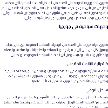
تحتوي الجمهورية الجورية على العديد من المناظر الطبيعية الساحرة التي تخطف
أنظار كل من يأتي إليها، وتعرف بمناخها المعتدل، ففي المناطق المطلة على البحر
الأسود يكون الطقس دافئ، أما في الشرق فإن المناخ يتراوح بين شبه الاستوائي
الجاف إلى الرطب المعتدل، وفي الغرب يكون رطب شبه استوائي.
وجهات سياحية في جورجيا
تحتوي دولة جورجيا على العديد من الوجهات السياحية المتنوعة التي تنال إعجاب
وقبول كل من يأتي إلى زيارتها، ومنها المساجد والكاتدرائيات والمتاحف والمعابد
والحدائق والغابات، وغيرها، ومن أبرز المعالم السياحية الموجودة بها ما يلي:
كاتدرائية الثالوث المقدس
هذه الكاتدرائية موجودة في العاصمة تبليسي، وتعد من أشهر المعالم التاريخية
والديني الموجودة في جورجيا بشكل خاص، وعلى مستوى العالم بشكل عام،
وتحتل الترتيب الثالث من حيث ترتيب الكاتدرائيات الأكبر عالميًا.
ساحل باتومي
يقع هذا الساحل في مدينة باتومي على البحر الأسود، وهو يتميز باحتوائه على
العديد من الصخور البديلة للرمال، ويترتب على هذا الأمر نقاء ونظافة مياه الساحل،
وظهورها بشكل جذاب للغاية.