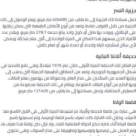
جزيرة النسر
تصل مساحة تلك الجزيرة إلى ما يقارب من 404685 متر مربع، ويتم الوصول إلى تلك
الجزيرة من خلال القوارب فقط، وتعد من أروع الأماكن الطبيعية التي يمكن زيارتها
على الإطلاق، ويوحد بها منزل أو كوخ واحد يبلغ حجمه 278.7 متر مربع، ويقدر عدد
الأفراد الذي يسعهم هذا المكان في المرة الواحدة إلى أثنى عشر شخصًا، ويمكن
لأي سائح استئجاره لليلة واحدة، أو لمدة شهر، أو لعام كامل.
حديقة أتلانتا النباتية
تم افتتاح تلك الحديقة للمرة الأولى خلال عام 1976 ميلاديًا، وهي تقع بالتحديد في
شمال الجمهورية الجورجية، وتعد من المناطق الطبيعية الجميلة التي يذهب إلى
زيارتها العديد من السائحين على مدار العام، وخصوصًا من يهتمون بعلم النباتات،
وبها الكثير من أنواع النباتات المتنوعة، ويقام في تلك الحديقة مجموعة من
المعارض المختلفة، وتصل مساحتها إلى ما يقارب من 121405 متر مربع.
قلعة الرباط
هي عبارة عن قلعة قديمة وأثرية، تم تشييدها للمرة الأولى في القرن التاسع بعد
الميلاد، وخلال تلك الفترة كانت تعرف باسم قلعة لوميسا، وتم تسميتها باسم
قلعة الرباط أثناء فترة حكم الدولة العثمانية للبلاد، ولا تزال حتى وقتنا هذا تعرف به،
وتم العمل على ترميمها وتوسيعها وتطويرها على مدار السنوات، وهي تحتوي