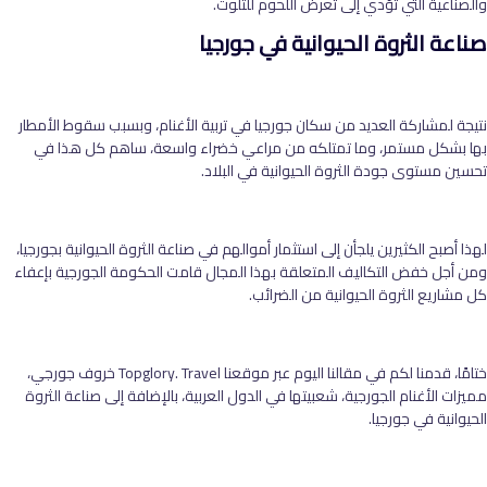
والصناعية التي تؤدي إلى تعرض اللحوم للتلوث.
صناعة الثروة الحيوانية في جورجيا
نتيجة لمشاركة العديد من سكان جورجيا في تربية الأغنام، وبسبب سقوط الأمطار
بها بشكل مستمر، وما تمتلكه من مراعي خضراء واسعة، ساهم كل هذا في
تحسين مستوى جودة الثروة الحيوانية في البلاد.
لهذا أصبح الكثيرين يلجأن إلى استثمار أموالهم في صناعة الثروة الحيوانية بجورجيا،
ومن أجل خفض التكاليف المتعلقة بهذا المجال قامت الحكومة الجورجية بإعفاء
كل مشاريع الثروة الحيوانية من الضرائب.
ختامًا، قدمنا لكم في مقالنا اليوم عبر موقعنا Topglory. Travel خروف جورجي،
مميزات الأغنام الجورجية، شعبيتها في الدول العربية، بالإضافة إلى صناعة الثروة
الحيوانية في جورجيا.