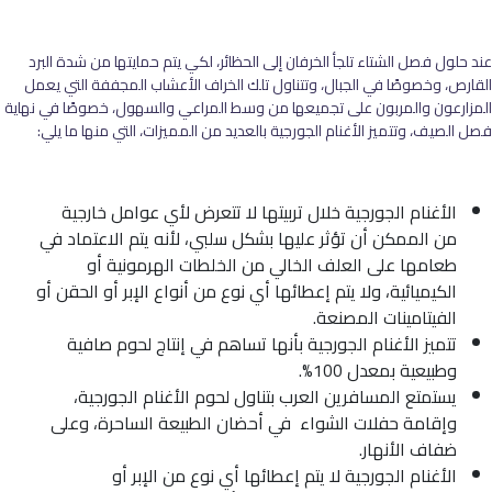
عند حلول فصل الشتاء تلجأ الخرفان إلى الحظائر، لكي يتم حمايتها من شدة البرد
القارص، وخصوصًا في الجبال، وتتناول تلك الخراف الأعشاب المجففة التي يعمل
المزارعون والمربون على تجميعها من وسط المراعي والسهول، خصوصًا في نهاية
فصل الصيف، وتتميز الأغنام الجورجية بالعديد من المميزات، التي منها ما يلي:
الأغنام الجورجية خلال تربيتها لا تتعرض لأي عوامل خارجية
من الممكن أن تؤثر عليها بشكل سلبي، لأنه يتم الاعتماد في
طعامها على العلف الخالي من الخلطات الهرمونية أو
الكيميائية، ولا يتم إعطائها أي نوع من أنواع الإبر أو الحقن أو
الفيتامينات المصنعة.
تتميز الأغنام الجورجية بأنها تساهم في إنتاج لحوم صافية
وطبيعية بمعدل 100%.
يستمتع المسافرين العرب بتناول لحوم الأغنام الجورجية،
وإقامة حفلات الشواء في أحضان الطبيعة الساحرة، وعلى
ضفاف الأنهار.
الأغنام الجورجية لا يتم إعطائها أي نوع من الإبر أو