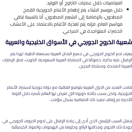
الفيتامينات خلال عمليات التزاوج أو التوليد.
خلال موسم الشتاء يتم إطعام الأغنام الجورجية القمح
المطحون، بالإضافة إلى الشعير المطحون، أنا بالنسبة لباقي
مواسم العام، فإنه يتم تغذية الأغنام بالاعتماد على الأعشاب
الخضراء المتواجدة في المراعي.
شعبية الخروج الجورجي في الأسواق الخليجية والعربية
يعرف لحم الخروج الجورجي في جميع البلدان العربية بسمعته الطيبة، لهذا يتم
الإقبال عليه بكثرة، خصوصًا في المملكة العربية السعودية، الكويت، قطر، الإمارات
العربية المتحدة، ومملكة البحرين.
قامت العديد من الدول العربية بتوقيع اتفاقية مع دولة جورجيا لاستيراد الأغنام
الجورجية، ولكن بسبب جائحة كورونا التي تعرض لها العالم بأسره خلال الآونة
الأخيرة تم إيقاف تنفيذ تلك الاتفاقية بشكل مؤقت.
يتمثل السبب الرئيسي الذي أدى إلى زيادة الإقبال على لحوم الخروف الجورجي في
جودة تلك اللحوم، ومذاقها الرائع، وخلوها من الهرمونات والمواد الكيميائية