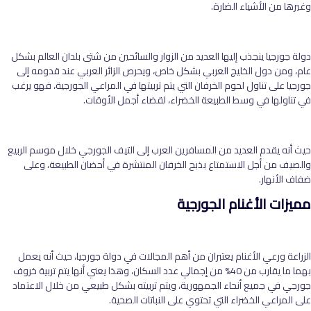
وغيرها من الأشياء الضارة.
دولة جورجيا ينجذب إليها العديد من الزوار والسائحين من شتى بلدان العالم بشكل
عام، ومن دول الخليج العربي بشكل خاص، ويحرص الزائر العربي عند قدومه إلى
جورجيا على تناول لحوم الخرفان التي يتم تربيتها في المراعي الجورجية، فهو يرغب
في تناولها في وسط الطبيعة الخضراء، لقضاء أجمل الأوقات.
حيث أنه يقدم العديد من المسافرين العرب إلى التيف الجورجي خلال موسم الربيع
والصيف من أجل الاستمتاع بذبح الخرفان المنتشرة في أحضان الطبيعة، وعلى
ضفاف الأنهار.
مميزات الأغنام الجورجية
الزراعة ورعي الأغنام يعتبران من أهم المجالات في دولة جورجيا، حيث أنه يعمل
بهما ما يقارب من 40% من إجمالي عدد السكان، وهذا يعني أنها يتم تربية خروف
جورجي في جميع أنحاء الجمهورية، ويتم تربيته بشكل طبيعي من خلال الاعتماد
على المراعي الخضراء التي تحتوي على النباتات الصحية.