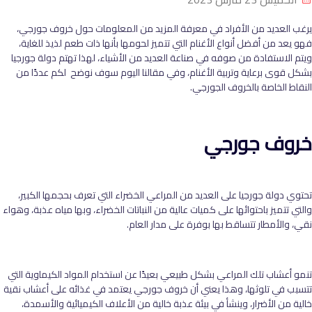
يرغب العديد من الأفراد في معرفة المزيد من المعلومات حول خروف جورجي،
فهو يعد من أفضل أنواع الأغنام التي تتميز لحومها بأنها ذات طعم لذيذ للغاية،
ويتم الاستفادة من صوفه في صناعة العديد من الأشياء، لهذا تهتم دولة جورجيا
بشكل قوى برعاية وتربية الأغنام، وفي مقالنا اليوم سوف نوضح لكم عددًا من
النقاط الخاصة بالخروف الجورجي.
خروف جورجي
تحتوي دولة جورجيا على العديد من المراعي الخضراء التي تعرف بحجمها الكبير،
والتي تتميز باحتوائها على كميات عالية من النباتات الخضراء، وبها مياه عذبة، وهواء
نقي، والأمطار تتساقط بها بوفرة على مدار العام.
تنمو أعشاب تلك المراعي بشكل طبيعي بعيدًا عن استخدام المواد الكيماوية التي
تتسبب في تلوثها، وهذا يعني أن خروف جورجي يعتمد في غذائه على أعشاب نقية
خالية من الأضرار، وينشأ في بيئة عذبة خالية من الأعلاف الكيميائية والأسمدة،