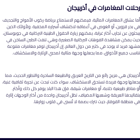
رحلات المغامرات في أذربيجان
أما عشاق المغامرات المائية، فيمكنهم الاستمتاع برياضة ركوب الأمواج والتجديف
في بحر قزوين، أو الغوص في أعماقه لاكتشاف أسراره المخفية. ولأولئك الذين
يبحثون عن تجارب أكثر غرابة، يمكنهم زيارة الحقول الطينية البركانية في جوبوستان،
حيث يمكن مشاهدة الفوهات البركانية الصغيرة وهي تنفث الطين الساخن في
مشهد فريد لا يوجد في كثير من دول العالم. إن أذربيجان توفر مغامرات متنوعة
تناسب جميع الأذواق، مما يجعلها وجهة مثالية لمحبي الإثارة والاستكشاف
.
أذربيجان هي مزيج رائع من التاريخ العريق والطبيعة الساحرة والتطور الحديث، مما
يجعلها وجهة فريدة تستحق الاستكشاف. سواء كنت تبحث عن تجربة ثقافية غنية،
أو مناظر طبيعية خلابة، أو مغامرات شيقة، فإن هذا البلد يوفر كل ذلك وأكثر.
بتقاليدها العريقة وشعبها المضياف، تظل أذربيجان واحدة من أكثر الوجهات إثارة
في منطقة القوقاز، حيث تترك بصمة لا تُنسى في قلوب زوارها
.