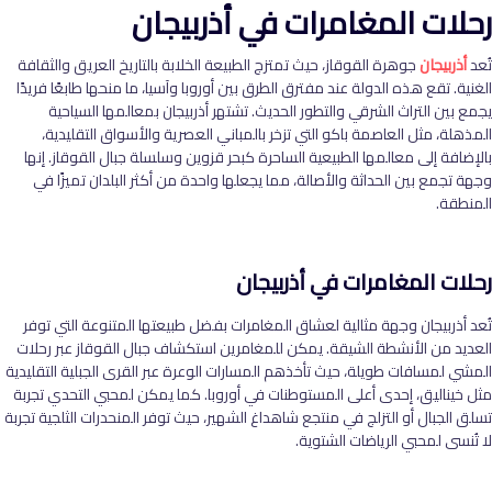
رحلات المغامرات في أذربيجان
تُعد
أذربيجان
جوهرة القوقاز، حيث تمتزج الطبيعة الخلابة بالتاريخ العريق والثقافة
الغنية. تقع هذه الدولة عند مفترق الطرق بين أوروبا وآسيا، ما منحها طابعًا فريدًا
يجمع بين التراث الشرقي والتطور الحديث. تشتهر أذربيجان بمعالمها السياحية
المذهلة، مثل العاصمة باكو التي تزخر بالمباني العصرية والأسواق التقليدية،
بالإضافة إلى معالمها الطبيعية الساحرة كبحر قزوين وسلسلة جبال القوقاز. إنها
وجهة تجمع بين الحداثة والأصالة، مما يجعلها واحدة من أكثر البلدان تميزًا في
المنطقة
.
رحلات المغامرات في أذربيجان
تُعد أذربيجان وجهة مثالية لعشاق المغامرات بفضل طبيعتها المتنوعة التي توفر
العديد من الأنشطة الشيقة. يمكن للمغامرين استكشاف جبال القوقاز عبر رحلات
المشي لمسافات طويلة، حيث تأخذهم المسارات الوعرة عبر القرى الجبلية التقليدية
مثل خيناليق، إحدى أعلى المستوطنات في أوروبا. كما يمكن لمحبي التحدي تجربة
تسلق الجبال أو التزلج في منتجع شاهداغ الشهير، حيث توفر المنحدرات الثلجية تجربة
لا تُنسى لمحبي الرياضات الشتوية
.