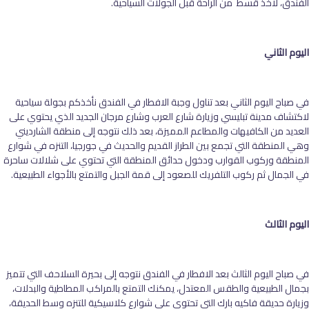
الفندق، لأخذ قسط من الراحة قبل الجولات السياحية.
اليوم الثاني
في صباح اليوم الثاني بعد تناول وجبة الافطار في الفندق نأخذكم بجولة سياحية
لاكتشاف مدينة تبليسي وزيارة شارع العرب وشارع مرجان الجديد الذي يحتوي على
العديد من الكافيهات والمطاعم المميزة، بعد ذلك نتوجه إلى منطقة الشارديني
وهي المنطقة التي تجمع بين الطراز القديم والحديث في جورجيا، التنزه في شوارع
المنطقة وركوب القوارب ودخول حدائق المنطقة التي تحتوي على شلالات ساحرة
في الجمال ثم ركوب التلفريك للصعود إلى قمة الجبل والتمتع بالأجواء الطبيعية.
اليوم الثالث
في صباح اليوم الثالث بعد الافطار في الفندق نتوجه إلى بحيرة السلاحف التي تتميز
بجمال الطبيعية والطقس المعتدل، يمكنك التمتع بالمراكب المطاطية والبدلات،
وزيارة حديقة فاكيه بارك التي تحتوي على شوارع كلاسيكية للتنزه وسط الحديقة،