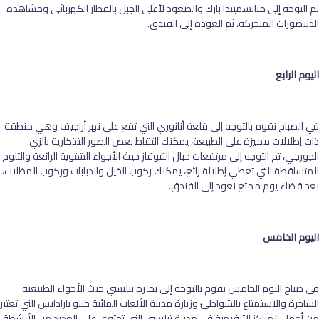
ثم التوجه إلى متاتسميندا بارك والصعود لأعلى الجبل بالقطار الكهربائي ومشاهدة
الدينصورات المتحركة، ثم العودة إلى الفندق.
اليوم الرابع
في الصباح نقوم بالتوجه إلى قلعة أنانوري التي تقع على نهر أراجيف وهي منطقة
ذات إطلالات مميزة على الطبيعة، يمكنك التقاط بعض الصور التذكارية بالزي
الجورجي، ثم التوجه إلى مرتفعات جبال القوقاز حيث الأجواء الشتوية الرائعة والثلوج
المتساقطة التي تعطي إطلالة رائع، يمكنك ركوب الخيل والدبابات وركوب المظلات،
بعد قضاء يوم ممتع نعود إلى الفندق.
اليوم الخامس
في صباح اليوم الخامس نقوم بالتوجه إلى بحيرة تبليسي حيث الأجواء الطبيعية
الساحرة والاستمتاع بالشواطئ وزيارة مدينة الألعاب المائية جينو بارادايس التي تعتبر
من أجمل المراكز الترفيهية في مدينة تبليسي التي تحتوي على العديد من الأنشطة