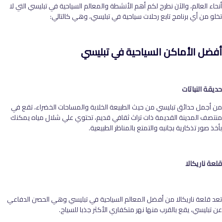
أنحاء العالم، والآن نطرح لكم أهم الأنشطة والمعالم السياحية في تبليسي التي لا
تخلو من أي برنامج تابع رحلات سياحية في تبليسي، وهي كالتالي:
أفضل الأماكن السياحية في تبليسي
حديقة النباتات
من أجمل حدائق تبليسي من حيث الطبيعة الخلابة والمساحات الخضراء، تقع في
منتصف المدينة القديمة ذات تراث ثقافي قديم، تحتوي علي شلال مياه يمكنك
بأخذ صور تذكارية بجانبه والتمتع بالمناظر الطبيعية.
قلعة ناريكالا
تعد قلعة ناريكالا من أفضل المعالم السياحية في تبليسي وهي الحصن الدفاعي
عن تبليسي، يقع بالقرب منها نهر متكفاري الأكثر جذبا للسياح.