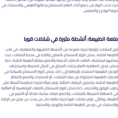
حيث تجذب الزوار من جميع أنحاء العالم للاستمتاع بجمالها الطبيعي والاسترخاء في
جوها الهادئ والمنعش.
متعة الطبيعة: أنشطة مثيرة في شلالات قوبا
تتيح الشلالات لزوارها تجربة متنوعة من الأنشطة الترفيهية والمغامرات في قلب
الطبيعة الخلابة. يمكن للزوار الاستمتاع بالمشي والتنزه في محيط الشلالات، حيث
يمكنهم استكشاف الغابات الخضراء الجميلة والتمتع بمناظر الطبيعة الخلابة. كما
يمكن محبي المغامرة القيام برحلات التسلق في الجبال المحيطة واستكشاف
الوديان الطبيعية الممتدة. بالإضافة إلى ذلك، يمكن للزوار الاستمتاع بالسباحة في
البحيرات الطبيعية المتكونة من مياه الشلالات، أو الاسترخاء والتمتع بالمناظر
الطبيعية الخلابة. ولمحبي الرياضات المائية، توفر فرصًا مثيرة لممارسة أنشطة مثل
ركوب الزوارق والتجديف. كما يمكن للزوار الاستمتاع بالنزهات الرومانسية أو العائلية
في المنطقة المحيطة بالشلالات، والتمتع بنزهات بيكنيك هادئة أو التخييم في
الطبيعة. وبالتالي، توفر شلالات قوبا تجربة مثالية لكل من يبحث عن مزيج من الإثارة
والاسترخاء في جو من الطبيعة الخلابة والهدوء والسكينة.