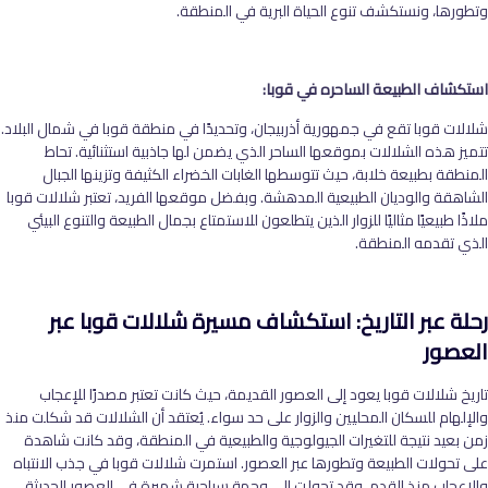
وتطورها، ونستكشف تنوع الحياة البرية في المنطقة.
استكشاف الطبيعة الساحره في قوبا:
شلالات قوبا تقع في جمهورية أذربيجان، وتحديدًا في منطقة قوبا في شمال البلاد.
تتميز هذه الشلالات بموقعها الساحر الذي يضمن لها جاذبية استثنائية. تحاط
المنطقة بطبيعة خلابة، حيث تتوسطها الغابات الخضراء الكثيفة وتزينها الجبال
الشاهقة والوديان الطبيعية المدهشة. وبفضل موقعها الفريد، تعتبر شلالات قوبا
ملاذًا طبيعيًا مثاليًا للزوار الذين يتطلعون للاستمتاع بجمال الطبيعة والتنوع البيئي
الذي تقدمه المنطقة.
رحلة عبر التاريخ: استكشاف مسيرة شلالات قوبا عبر
العصور
تاريخ شلالات قوبا يعود إلى العصور القديمة، حيث كانت تعتبر مصدرًا للإعجاب
والإلهام للسكان المحليين والزوار على حد سواء. يُعتقد أن الشلالات قد شكلت منذ
زمن بعيد نتيجة للتغيرات الجيولوجية والطبيعية في المنطقة، وقد كانت شاهدة
على تحولات الطبيعة وتطورها عبر العصور. استمرت شلالات قوبا في جذب الانتباه
والإعجاب منذ القدم، وقد تحولت إلى وجهة سياحية شهيرة في العصور الحديثة،