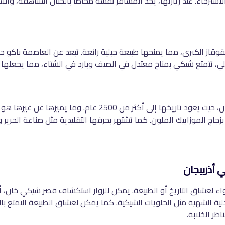
سترخاء. عند زيارتها، يجد المسافر نفسه محاطًا بالجبال الشاهقة، وا
جبلي، تتمتع شيكي بمناخ معتدل في الصيف وبارد في الشتاء، مما يجعل
، حيث يعود تاريخها إلى أكثر من
2500
عام
.
وما يميزها عن غيرها هو ه
جاج الموزاييك الملون. كما تشتهر بحرفها التقليدية مثل صناعة الحرير و
أذربيجان
لعشاق التاريخ أو الطبيعة. يمكن للزوار استكشاف قصر شيكي خان، أحد 
حلية الشهية مثل الحلويات الشيكية
.
كما يمكن لعشاق الطبيعة التمتع با
اظر الخلابة
.