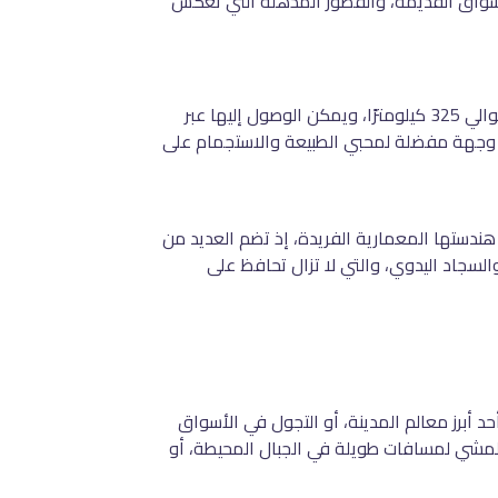
لأسواق القديمة، والقصور المذهلة التي تعكس
، بالقرب من جبال القوقاز الكبرى، مما يمنحها طبيعة جبلية رائعة. تبعد عن العاصمة باكو حوالي 325 كيلومترًا، ويمكن الوصول إليها عبر
ها وجهة مفضلة لمحبي الطبيعة والاستجمام على
ندستها المعمارية الفريدة، إذ تضم العديد من
السجاد اليدوي، والتي لا تزال تحافظ على
أبرز معالم المدينة، أو التجول في الأسواق
لمشي لمسافات طويلة في الجبال المحيطة، أو