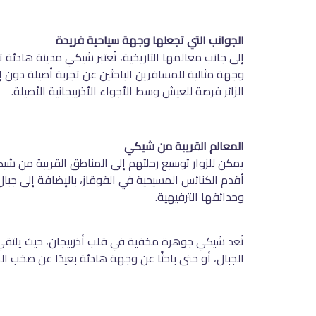
الجوانب التي تجعلها وجهة سياحية فريدة
إلى جانب معالمها التاريخية، تُعتبر شيكي مدينة هادئة ت
وجهة مثالية للمسافرين الباحثين عن تجربة أصيلة دون إنف
الزائر فرصة للعيش وسط الأجواء الأذربيجانية الأصيلة
.
المعالم القريبة من شيكي
يمكن للزوار توسيع رحلتهم إلى المناطق القريبة من شيك
أقدم الكنائس المسيحية في القوقاز، بالإضافة إلى جبال ال
وحدائقها الترفيهية
.
تُعد شيكي جوهرة مخفية في قلب أذربيجان، حيث يلتقي ال
الجبال، أو حتى باحثًا عن وجهة هادئة بعيدًا عن صخب