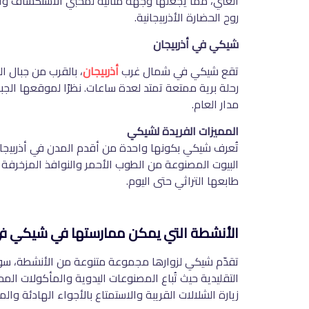
الغني، مما يجعلها وجهة مثالية لمحبي الاستكشاف والا
روح الحضارة الأذربيجانية
.
شيكي في أذربيجان
تقع شيكي في شمال غرب
أذربيجان
رحلة برية ممتعة تمتد لعدة ساعات. نظرًا لموقعها ال
مدار العام
.
المميزات الفريدة لشيكي
تُعرف شيكي بكونها واحدة من أقدم المدن في أذربيجان
البيوت المصنوعة من الطوب الأحمر والنوافذ المزخرفة بز
طابعها التراثي حتى اليوم
.
الأنشطة التي يمكن ممارستها في شيكي في 
تقدّم شيكي لزوارها مجموعة متنوعة من الأنشطة، سواء 
التقليدية حيث تُباع المصنوعات اليدوية والمأكولات الم
زيارة الشلالات القريبة والاستمتاع بالأجواء الهادئة والمن