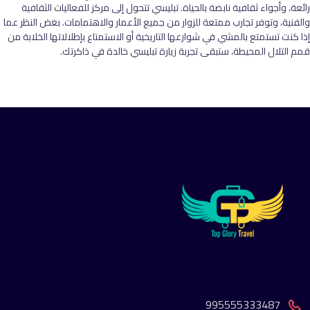
رائعة، وأجواء ثقافية نابضة بالحياة. تبليسي تتحول إلى مركز للفعاليات الثقافية
والفنية، وتوفر تجارب ممتعة للزوار من جميع الأعمار والاهتمامات. بغض النظر عما
إذا كنت تستمتع بالمشي في شوارعها التاريخية أو الاستمتاع بإطلالاتها الخلابة من
قمم التلال المحيطة، ستبقى تجربة زيارة تبليسي خالدة في ذاكرتك.
995555333487