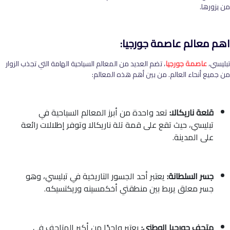
من يزورها.
اهم معالم عاصمة جورجيا:
تبليسي،
عاصمة جورجيا
، تضم العديد من المعالم السياحية الهامة التي تجذب الزوار
من جميع أنحاء العالم. من بين أهم هذه المعالم:
قلعة ناريكالا:
تعد واحدة من أبرز المعالم السياحية في
تبليسي، حيث تقع على قمة تلة ناريكالا وتوفر إطلالات رائعة
على المدينة.
جسر السلطانة:
يعتبر أحد الجسور التاريخية في تبليسي، وهو
جسر معلق يربط بين منطقتي أخكمسينه وريكتسيكه.
متحف جورجيا الوطني:
يعتبر واحدًا من أكبر المتاحف في