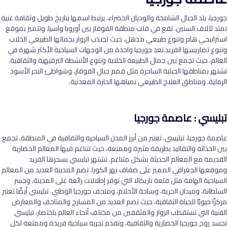
جورجيا، بلد الجبال الشامخة والوديان الخضراء، يرتبط اسمها بتاريخ طويل وثقافة غنية
تمتد لآلاف السنين. تقع في قلب منطقة القوقاز بين أوروبا وآسيا، وتتميز بموقع
استراتيجي هام وتنوع طبيعي مذهل، حيث تجتذب الزوار بجمالها الطبيعي الخلاب
وتنوع تضاريسها الفريد.تعد جورجيا واحدة من الوجهات السياحية الأكثر شهرة في
العالم، حيث تجمع بين جمال الطبيعة الخلابة وتنوع الأنشطة الترفيهية والثقافية.
تشتهر بمناطقها الجبلية الساحرة مثل قمم جبال القوقاز، وشواطئ البحر الأسود
الرملية، ومناطق العلاج الطبيعي بمياهها الحارة المعدنية.
تبليسي : عاصمة جورجيا
عاصمة جورجيا، تبليسي، تعتبر من أبرز المدن السياحية والثقافية في المنطقة. تجمع
بين الحداثة والتقاليد بطريقة مثيرة وممتعة، حيث تتناغم فيها المعالم الحضارية
القديمة مع المعالم الحديثة بشكل متناغم. تشتهر تبليسي بسحرها الفريد
وموقعها الجغرافي المميز على ضفاف نهر الكورا. تضم المدينة العديد من المعالم
السياحية الهامة مثل قلعة ناريكالا التي توفر إطلالات رائعة على المدينة، وجسر
السلطانة، وميدان الحرية، وساحة الأحلام، ومتحف جورجيا الوطني. تبليسي أيضًا تعتبر
مركزًا حيويًا للحياة الثقافية، حيث تضم العديد من المسارح والمتاحف والمعارض
الفنية التي تستقطب الزوار والمثقفين من مختلف أنحاء العالم.باختصار، تبليسي
تجسد روح جورجيا الحضارية والثقافية، وتقدم تجربة سياحية فريدة وممتعة لكل