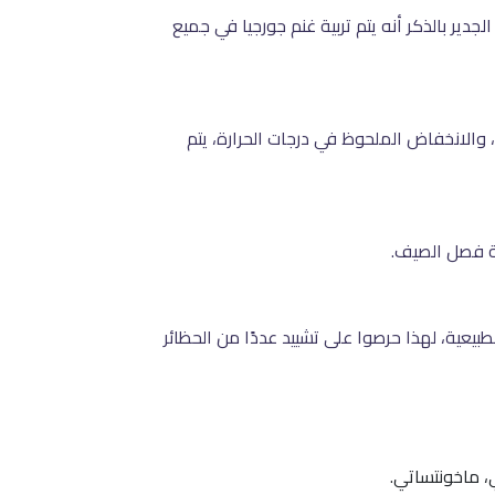
جورجي الذي يعمل في الرعي والزراعة، حيث يصل عدد هؤلاء الأشخاص إلى ما يقارب من 40%، ومن الجدير بالذكر أنه يتم تربية غنم جورجيا في جميع
 والانخفاض الملحوظ في درجات الحرارة، يتم
ة فصل الصيف.
لطبيعية، لهذا حرصوا على تشييد عددًا من الحظائر
، ماخونتساتي.