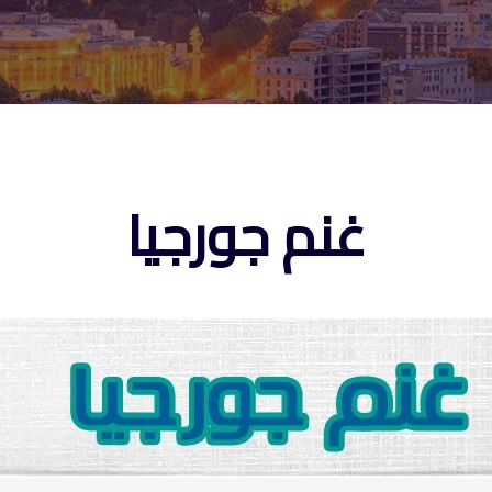
غنم جورجيا