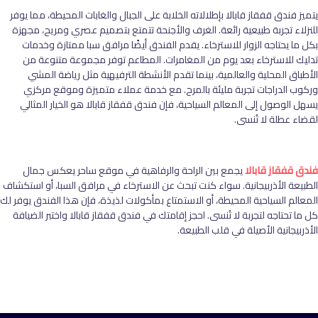
يتميز فندق قفقاز قابالا بإطلالاته الخلابة على الجبال والغابات المحيطة، مما يوفر
للنزلاء تجربة طبيعية رائعة. الغرف والأجنحة تتمتع بتصميم عصري ومريح، مجهزة
بكل ما يحتاجه الزوار للاسترخاء. يقدم الفندق أيضًا مرافق سبا ممتازة وخدمات
تدليك للاسترخاء بعد يوم من المغامرات. المطاعم توفر مجموعة متنوعة من
الأطباق المحلية والعالمية، بينما تقدم الأنشطة الترفيهية مثل رياضة المشي
وركوب الدراجات تجربة مليئة بالمرح. مع خدمة عملاء متميزة وموقع مركزي
يسهل الوصول إلى المعالم السياحية، فإن فندق قفقاز قابالا هو الخيار المثالي
لقضاء عطلة لا تُنسى
.
فندق قفقاز قابالا
يجمع بين الراحة والرفاهية في موقع ساحر يعكس جمال
الطبيعة الأذربيجانية. سواء كنت تبحث عن الاسترخاء في مرافق السبا، أو استكشاف
المعالم السياحية المحيطة، أو الاستمتاع بمأكولات لذيذة، فإن هذا الفندق يوفر لك
كل ما تحتاجه لتجربة لا تُنسى. احجز إقامتك في فندق قفقاز قابالا واختبر الضيافة
الأذربيجانية الأصيلة في قلب الطبيعة.