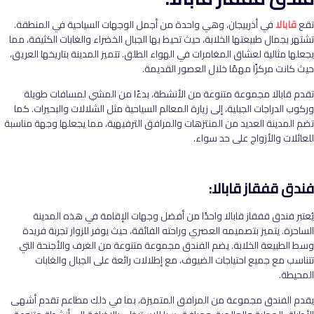
تقع
قابالا
في أذربيجان، وهي واحدة من أجمل الوجهات السياحية في المنطقة.
تشتهر بجمال طبيعتها الخلابة، حيث تحيط بها الجبال الخضراء والغابات الكثيفة، مما
يجعلها مثالية لعشاق المغامرات في الهواء الطلق. تتميز المدينة بتاريخها العريق،
حيث كانت مركزًا مهمًا خلال العصور القديمة
.
تقدم قابالا مجموعة متنوعة من الأنشطة، بدءًا من المشي لمسافات طويلة
وركوب الدراجات الجبلية، إلى زيارة المعالم السياحية مثل الشلالات والبحيرات. كما
تضم المدينة العديد من المنتزهات والمرافق الترفيهية، مما يجعلها وجهة مناسبة
للعائلات والأزواج على حد سواء
.
فندق قفقاز قابالا:
يُعتبر فندق قفقاز قابالا واحدًا من أفضل وجهات الإقامة في هذه المدينة
الساحرة. يتميز بتصميمه العصري وراحته الفائقة، حيث يوفر للزوار تجربة فريدة
وسط الطبيعة الخلابة. يضم الفندق مجموعة متنوعة من الغرف والأجنحة التي
تتناسب مع جميع احتياجات الضيوف، مع إطلالات رائعة على الجبال والغابات
المحيطة
.
يقدم الفندق مجموعة من المرافق المتميزة، بما في ذلك مطاعم تقدم أشهى