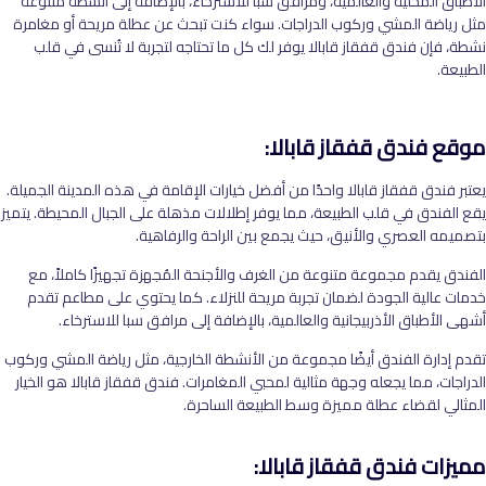
الأطباق المحلية والعالمية، ومرافق سبا للاسترخاء، بالإضافة إلى أنشطة متنوعة
مثل رياضة المشي وركوب الدراجات. سواء كنت تبحث عن عطلة مريحة أو مغامرة
نشطة، فإن فندق قفقاز قابالا يوفر لك كل ما تحتاجه لتجربة لا تُنسى في قلب
الطبيعة
.
موقع فندق قفقاز قابالا:
يعتبر فندق قفقاز قابالا واحدًا من أفضل خيارات الإقامة في هذه المدينة الجميلة.
يقع الفندق في قلب الطبيعة، مما يوفر إطلالات مذهلة على الجبال المحيطة. يتميز
بتصميمه العصري والأنيق، حيث يجمع بين الراحة والرفاهية
.
الفندق يقدم مجموعة متنوعة من الغرف والأجنحة المُجهزة تجهيزًا كاملاً، مع
خدمات عالية الجودة لضمان تجربة مريحة للنزلاء. كما يحتوي على مطاعم تقدم
أشهى الأطباق الأذربيجانية والعالمية، بالإضافة إلى مرافق سبا للاسترخاء
.
تقدم إدارة الفندق أيضًا مجموعة من الأنشطة الخارجية، مثل رياضة المشي وركوب
الدراجات، مما يجعله وجهة مثالية لمحبي المغامرات. فندق قفقاز قابالا هو الخيار
المثالي لقضاء عطلة مميزة وسط الطبيعة الساحرة
.
مميزات فندق قفقاز قابالا: