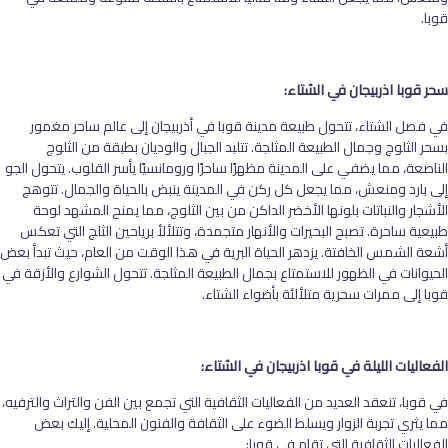
قوبا
.
سحر قوبا اذربيجان في الشتاء
:
في فصل الشتاء، تتحول طبيعة مدينة قوبا في أذربيجان إلى عالم ساحر مغمور
بسحر الثلوج وجمال الطبيعة المثلجة. تتلبد الجبال والوديان بطبقة من الثلوج
الناصعة، مما يضفي على المدينة مظهرًا ساحرًا ورومانسيًا يأسر القلوب. يتحول الجو
إلى بارد ومنعش، مما يجعل كل ركن في المدينة ينبض بالحياة والجمال. تتوهج
الأشجار والنباتات بلونها الأخضر الداكن من بين الثلوج، مما يمنح المشهد لوحة
طبيعية ساحرة. تصبح البحيرات والأنهار متجمدة، وتتلألأ برياحين الثلج التي تعكس
أشعة الشمس الخافتة. يزدهر الحياة البرية في هذا الوقت من العام، حيث تبدأ بعض
الحيوانات في الظهور للاستمتاع بجمال الطبيعة المثلجة. تتحول الشوارع والأزقة في
قوبا إلى ممرات سحرية متلألئة بأضواء الشتاء.
الفعاليات الليلة في قوبا اذربيجان في الشتاء:
في قوبا، تنعقد العديد من الفعاليات الثقافية التي تجمع بين الفن والتراث والترفيه،
مما يثري تجربة الزوار ويسلط الضوء على الثقافة والفنون المحلية. إليك بعض
الفعاليات الثقافية التي تقام في قوبا: