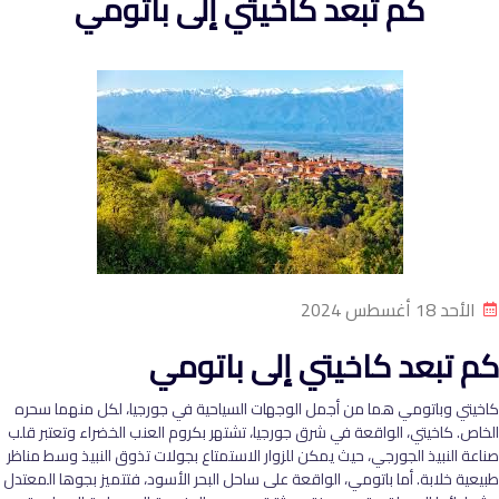
كم تبعد كاخيتي إلى باتومي
الأحد 18 أغسطس 2024
كم تبعد كاخيتي إلى باتومي
كاخيتي وباتومي هما من أجمل الوجهات السياحية في جورجيا، لكل منهما سحره
الخاص. كاخيتي، الواقعة في شرق جورجيا، تشتهر بكروم العنب الخضراء وتعتبر قلب
صناعة النبيذ الجورجي، حيث يمكن للزوار الاستمتاع بجولات تذوق النبيذ وسط مناظر
طبيعية خلابة. أما باتومي، الواقعة على ساحل البحر الأسود، فتتميز بجوها المعتدل