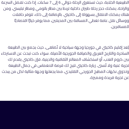
الطبيعية الخلابة، حيث تستغرق الرحلة حوالي 6 إلى 7 ساعات. إذا كنت تفضل السرعة
والراحة، يمكنك حجز رحلة طيران داخلية تربط بين مطار باتومي ومطار تبليسي، ومن
هناك يمكنك الانتقال بسهولة إلى كاخيتي. بالإضافة إلى ذلك، تتوفر حافلات
ووسائل نقل عامة تغطي المسافة بين المدينتين، مما يوفر خيارًا اقتصاديًا
للمسافرين.
يُعد إقليم كاخيتي في جورجيا وجهة سياحية لا تُضاهى، حيث يجمع بين الطبيعة
الساحرة والتاريخ العريق والضيافة الجورجية الأصيلة. سواء كنت تبحث عن الاسترخاء
بين كروم العنب، أو استكشاف المعالم الثقافية والدينية، فإن كاخيتي يقدم لك
تجربة غنية ولا تُنسى. زيارة كاخيتي تتيح لك فرصة الانغماس في جمال الطبيعة
وتذوق نكهات المطبخ الجورجي التقليدي، مما يجعلها وجهة مثالية لكل من يبحث
عن تجربة فريدة ومميزة.