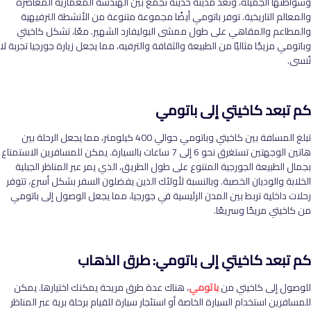
وشواطئها الجميلة، وتعد مدينة حديثة تجمع بين الهندسة المعمارية المعاصرة
والمعالم التاريخية. توفر باتومي أيضًا مجموعة متنوعة من الأنشطة الترفيهية
والمطاعم والمقاهي على طول ممشى البوليفارد الشهير. معًا، تشكل كاخيتي
وباتومي مزيجًا مثاليًا من الطبيعة والثقافة والترفيه، مما يجعل زيارة جورجيا تجربة لا
تُنسى.
كم تبعد كاخيتي إلى باتومي
تبلغ المسافة بين كاخيتي وباتومي حوالي 400 كيلومتر، مما يجعل الرحلة بين
هاتين الوجهتين تستغرق نحو 6 إلى 7 ساعات بالسيارة. يمكن للمسافرين الاستمتاع
بجمال الطبيعة الجورجية المتنوع على طول الطريق، الذي يمر عبر المناظر الجبلية
الخلابة والوديان الخصبة. وبالنسبة لأولئك الذين يفضلون السفر بشكل أسرع، تتوفر
رحلات داخلية تربط بين المدن الرئيسية في جورجيا، مما يجعل الوصول إلى باتومي
من كاخيتي مريحًا وسريعًا.
كم تبعد كاخيتي إلى باتومي: طرق الذهاب
للوصول إلى كاخيتي من
باتومي
، هناك عدة طرق مريحة يمكنك اختيارها. يمكن
للمسافرين استخدام السيارة الخاصة أو استئجار سيارة للقيام برحلة برية عبر المناظر