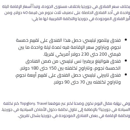
يختلف سعر الفنادق في جورجيا باختلاف مستوى الجودة، وتبدأ أسعار الإقامة لليلة
واحدة في أحد الفنادق الحاصلة على تصنيف ثلاث نجوم من قيمة 40 دولار، ومن
أبرز الفنادق الموجودة في جورجيا والتكلفة التقريبية لها ما يلي:
فندق بيلتمور تبليسي: حصل هذا الفندق على تقييم خمسة
نجوم، ويتراوح سعر الإقامة فيه لمدة ليلة واحدة ما بين
قيمتي 200 حتى 230 دولار أمريكي تقريبًا.
فندق هوالينغ بريفيرا نس تبليسي: من ضمن الفنادق
الخمسة نجوم، وتتراوح تكلفته بين 150 حتى 180 دولار.
فندق تابيرني تبليسي: حصل الفندق على تقييم أربعة نجوم،
وتتراوح تكلفته بين 70 حتى 90 دولار.
وفي نهاية مقال اليوم نكون وضحنا لكم عبر موقعنا Topglory. Travel كم تكلفة
السياحة في جورجيا؟ بالإضافة إلى تناول تكلفة دخول الأماكن السياحية في جورجيا،
وتكلفة الإقامة في بعض الفنادق الموجودة في جورجيا بشكل تقريبي.