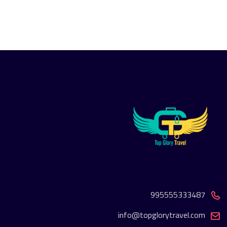
995555333487
info@topglorytravel.com