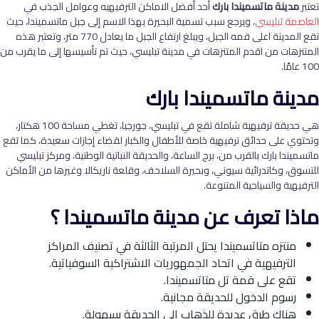
تعتبر
مدينة ماتسميندا بارك
أحد أفضل الاماكن الترفيهيه وعوامل الجذب في
العاصمة تبليسي
، ويرجع سبب تسمية البحيرة بهذا الاسم إلى جبل ماتسميندا، حيث
تقع المدينة اعلى قمه الجبل، ويبلغ ارتفاع الجبل ما يعادل 770 متر، وتعتبر هذه
المتنزهات من اقدم المتنزهات في مدينة تبليسي، حيث تم تأسيسها إلى ما يقرب من
100 عامًا.
مدينة ماتسميندا بارك
هي حديقة ترفيهية شاملة تقع في تبليسي، جورجيا، تغطي مساحة 100 هكتار،
وتحتوي على حدائق ترفيهية خاصة للأطفال والكبار لقضاء إجازات سعيدة، كما تقع
ماتسميندا بارك بالقرب من، برج الساعة، والحديقة النباتية الوطنية، ومركز تبليسي
للتسوق، وكاتدرائية سيوني، وبحيرة السلاحف، وقلعة ناريكالا وغيرها من الأماكن
الترفيهية والسياحية المتنوعة.
ماذا تعرف عن مدينة ماتسميندا ؟
منتزه متاتسميندا يحتل المرتبة الثالثة في تصنيف المراكز
الترفيهية في اتحاد الجمهوريات الاشتراكية السوفياتية.
تقع على قمة تل متاتسميندا.
رسوم الدخول للحديقة مجانية.
هناك طرق عديدة للذهاب إلى الحديقة بسهولة.