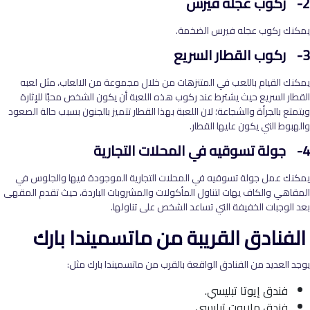
2- ركوب عجله فيرس
يمكنك ركوب عجله فيرس الضخمة.
3- ركوب القطار السريع
يمكنك القيام باللعب في المتنزهات من خلال مجموعة من الالعاب، مثل لعبه
القطار السريع حيث يشترط عند ركوب هذه اللعبة أن يكون الشخص محبًا للإثارة
ويتمتع بالجرأة والشجاعة؛ لان اللعبة بهذا القطار تتميز بالجنون بسبب حالة الصعود
والهبوط التي يكون عليها القطار.
4- جولة تسوقيه في المحلات التجارية
يمكنك عمل جولة تسوقيه في المحلات التجارية الموجودة فيها والجلوس في
المقاهي والكاف يهات لتناول المأكولات والمشروبات الباردة، حيث تقدم المقهى
بعد الوجبات الخفيفة التي تساعد الشخص على تناولها.
الفنادق القريبة من ماتسميندا بارك
يوجد العديد من الفنادق الواقعة بالقرب من ماتسميندا بارك مثل:
فندق إيوتا تبليسي.
فندق ماريوت تبليسي.