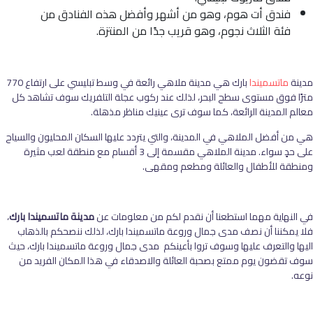
فندق أت هوم، وهو من أشهر وأفضل هذه الفنادق من
فئة الثلاث نجوم، وهو قريب جدًا من المنتزة.
مدينة
ماتسميندا
بارك هي مدينة ملاهي رائعة في وسط تبليسي على ارتفاع 770
مترًا فوق مستوى سطح البحر، لذلك عند ركوب عجلة التلفريك سوف تشاهد كل
معالم المدينة الرائعة، كما سوف ترى عينيك مناظر مذهلة.
هي من أفضل الملاهي في المدينة، والتي يتردد عليها السكان المحليون والسياح
على حدٍ سواء. مدينة الملاهي مقسمة إلى 3 أقسام مع منطقة لعب مثيرة
ومنطقة للأطفال والعائلة ومطعم ومقهى.
في النهاية مهما استطعنا أن نقدم لكم من معلومات عن
مدينة ماتسميندا بارك
،
فلا يمكننا أن نصف مدى جمال وروعة ماتسميندا بارك، لذلك ننصحكم بالذهاب
اليها والتعرف عليها وسوف تروا بأعينكم مدى جمال وروعة ماتسميندا بارك، حيث
سوف تقضون يوم ممتع بصحبة العائلة والاصدقاء في هذا المكان الفريد من
نوعه.