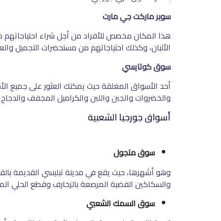
سوبر ماركت جي مارت
هذا المكان مخصص للأفراد من أجل شراء احتياجاتهم من
الألبان، وكذلك احتياجاتهم من مستحضرات التجميل والعن
سوق كوتايسي
أحد الأسواق المغلقة حيث يمكنك العثور على جميع الأط
والخضروات والجبن واللبن والكراميل المجفف والدجاج و
أسواق جورجيا الشعبية
سوق متجول
وهو أشهرها، حيث يقع في مدينة تبليسي القديمة بالقر
والسكاكين الفضية المرصعة بالزخارف وقطع الحلي الم
سوق السمك الشعبي