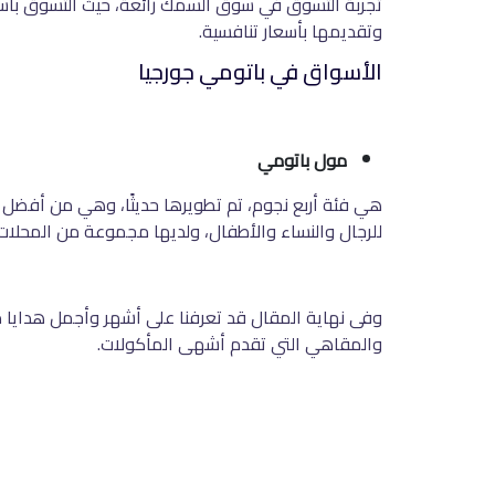
تجربة التسوق في سوق السمك رائعة، حيث التسوق بأسع
وتقديمها بأسعار تنافسية.
الأسواق في
باتومي جورجيا
مول باتومي
هي فئة أربع نجوم، تم تطويرها حديثًا، وهي من أفضل ا
للرجال والنساء والأطفال، ولديها مجموعة من المحلات التجاري
وفى نهاية المقال قد تعرفنا على أشهر وأجمل هدايا م
والمقاهي التي تقدم أشهى المأكولات.