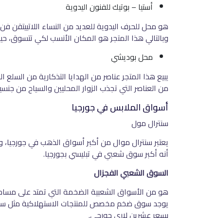
أستيا – بوتيك للفنون اليدوية
هو محل للحرف اليدوية للعديد من النساء اللاتييتقن فن
وبالتالي هذا المتجر هو المكان الأنسب لكي تتسوق، حي
محل بوديشي
يبيع هذا المتجر عناصر من الهدايا التذكارية من السلع 
من العناصر التي تجذب الزوار المحليين والسياح من جنسي
أسواق الملابس في جورجيا
سنترال مول
يعتبر سنترال موال من أكبر أسواق الذهب في جورجيا، و
أنه أكبر سوق شعبي في تبليسي بجورجيا.
السوق الشعبي الفجزال
هو من الأسواق الشعبية الضخمة التي تمتد على مساحة 
يوجد سوق ضخم مخصص للمنتجات الاستهلاكية مثل سوق 
بسعر عشرين لاري جورجي.