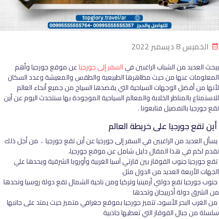
الخميس 8 ديسمبر 2022
يبحث العديد من الشباب الراغبين في
السفر إلى جورجيا
عن موقع جورجيا وأهم
المعلومات عنها من حيث مظاهرها الطبيعية والطقس والمعيشة وعدد السكان
لأنها من أفضل الوجهات السياحية التي يقصدها السياح من جميع أنحاء العالم
للاستمتاع بالمناظر الخلابة والمعالم السياحية الموجودة بها سنتحدث اليوم عن أين
تقع جورجيا بالتفصيل فتابعونا .
أين تقع جورجيا على خريطة العالم
يسأل العديد من الراغبين في السفر إلى جورجيا عن أين تقع جورجيا ، من أجل ذلك
نقدم لكم في هذا المقال دليل شامل عن موقع جورجيا،
تقع جورجيا جنوب القوقاز بين قارتي آسيا الغربية وأوروبا الشرقية ويحدها علي
الجهات الأربعة العديد من الدول مثل
جنوب جورجيا تقع دولتي أرمينيا وتركيا ومن ناحية الشمال تقع دولة روسيا وتحدها
من الشرق دولة أذربيجان وتحدها
من الغرب البحر الأسود، تتميز جورجيا بموقع جغرافي متميز حيث يمتد على جانبها
سلسلة من جبال القوقاز التي تعطيها جاذبية