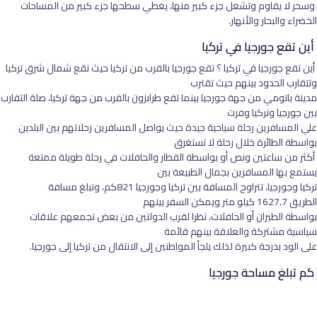
وسحر لا يقاوم وتشغل جزء كبير منها، يغطي سطحها جزء كبير من المساحات
الخضراء والبحار والأنهار.
أين تقع جورجيا في تركيا
أين تقع جورجيا في تركيا ؟ تقع جورجيا بالقرب من تركيا حيث تقع شمال شرق تركيا
وتتقارب الحدود بينهم حيث تقترب
مدينة باتومي من جهة جورجيا بينما تقع طرابزون بالقرب من جهة تركيا، صلة التقارب
بين جورجيا وتركيا وفرت
علي المسافرين رحلة سياحية جيدة حيث يواصل المسافرين رحلاتهم بين البلدين
بواسطة الطائرة خلال رحلة لا تستغرق
أكثر من ساعتين ونص أو بواسطة القطار والحافلات في رحلة طويلة ممتعة
يستمع بها المسافرين بجمال الطبيعة بين
تركيا وجورجيا، تتراوح المسافة بين تركيا وجورجيا 821كم، وتبلغ مسافة
الطريق 1627.7 كيلو متر ويمكن السفر بينهم
بواسطة الطيران أو الحافلات، نظرا لقرب الدولتين من بعض تجمعهم علاقات
سياسية مشتركة والعلاقة بينهم قائمة
على الود بدرجة كبيرة لذلك يلجأ المواطنين إلى الانتقال من تركيا إلى جورجيا.
كم تبلغ مساحة جورجيا