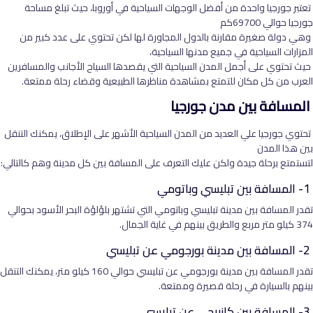
تعتبر جورجيا واحدة من أفضل الوجهات السياحية في أوروبا، حيث تبلغ مساحة
جورجيا حوالي 69700كم
وهي دولة صغيرة مقارنة بالدول المجاورة لها لكن تحتوي على عدد كبير من
المزارات السياحية في جميع مدنها السياحية،
حيث تحتوي على أجمل المدن السياحية التي يقصدها السياح الأجانب والمسافرين
العرب من كل مكان للتمتع بمشاهدة مناظرها الطبيعية وقضاء رحلة ممتعة.
المسافة بين مدن جورجيا
تحتوي جورجيا علي العديد من المدن السياحية الأشهر على الإطلاق، يمكنك التنقل
بين هذا المدن
لتستمتع برحلة جيدة ولكن عليك التعرف على المسافة بين كل مدينة وهم كالتالي:
1- المسافة بين تبليسي وباتومي
تقدر المسافة بين مدينة تبليسي وباتومي التي تشتهر بلؤلؤة البحر الأسود بحوالي
374 كيلو متر مربع والطريق بينهم في غاية الجمال.
2- المسافة بين مدينة بورجومي عن تبليسي
تقدر المسافة بين مدينة بورجومي عن تبليسي حوالي 160 كيلو متر، يمكنك التنقل
بينهم بالسيارة في رحلة قصيرة وممتعة.
3- المسافة بين كازبيجي عن تبليسي