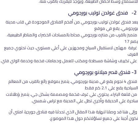
للاستمتاع وسط أحضان الطبيعة، ويوجد تليفريك بالقرب منه.
2- فندق غولدن توليب بورجومي
يعد فندق غولدن توليب بورجومي من أفخم الفنادق الموجودة في قلب مدينة
بورجومي، يقع في موقع
متميز بالقرب من منتزه بورجومي محاط بالمساحات الخضراء والمناظر الطبيعية،
يضم 17
غرفة مهيئين لاستقبال السياح ومجهزين علي أعلي مستوي، حيث تحتوي جميع
الغرف
علي تكييف وشاشة مسطحة ومكتب للعمل وحمامات فخمة وخدمة الواي فاي.
3- فندق قصر ميلانو بورجومي
فندق 4 نجوم يقع في مدينة بورجومي، يتميز بموقع رائع بالقرب من المعالم
السياحية يقع علي 2.1 كم فقط
من قلعة البتراء، يحتوي علي غرف فخمة ومصممة بشكل جي، يتميز بإطلالات
ساحرة علي الحديقة وأخري تطل علي المدينة مع تراس شمسي.
وإلى هنا قد وصلنا لنهاية هذا المقال الذي تحدثنا فيه فنادق جورجيا، امتني أن
نكون أجبنا علي جميع تساؤلاتكم حول هذا الموضوع.