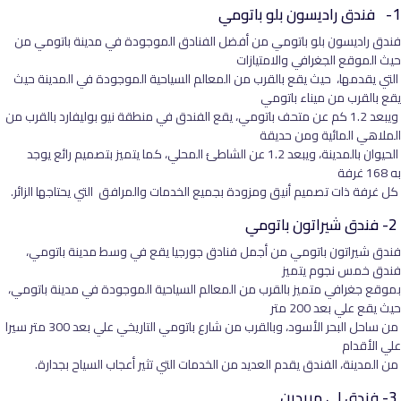
1- فندق راديسون بلو باتومي
فندق راديسون بلو باتومي من أفضل الفنادق الموجودة في مدينة باتومي من
حيث الموقع الجغرافي والامتيازات
التي يقدمها، حيث يقع بالقرب من المعالم السياحية الموجودة في المدينة حيث
يقع بالقرب من ميناء باتومي
ويبعد 1.2 كم عن متحف باتومي، يقع الفندق في منطقة نيو بوليفارد بالقرب من
الملاهي المائية ومن حديقة
الحيوان بالمدينة، ويبعد 1.2 عن الشاطئ المحلي، كما يتميز بتصميم رائع يوجد
به 168 غرفة
كل غرفة ذات تصميم أنيق ومزودة بجميع الخدمات والمرافق التي يحتاجها الزائر.
2- فندق شيراتون باتومي
فندق شيراتون باتومي من أجمل فنادق جورجيا يقع في وسط مدينة باتومي،
فندق خمس نجوم يتميز
بموقع جغرافي متميز بالقرب من المعالم السياحية الموجودة في مدينة باتومي،
حيث يقع علي بعد 200 متر
من ساحل البحر الأسود، وبالقرب من شارع باتومي التاريخي علي بعد 300 متر سيرا
علي الأقدام
من المدينة، الفندق يقدم العديد من الخدمات التي تثير أعجاب السياح بجدارة.
3- فندق لي مريدين