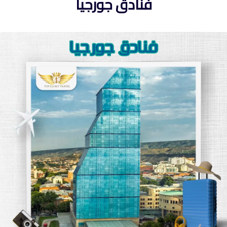
فنادق جورجيا