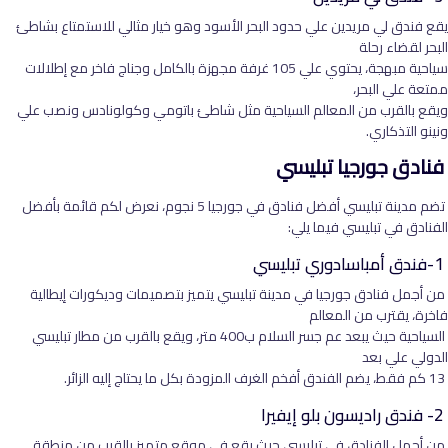
يقع فندق لي مريدين علي حدود البحر الأسود وهو خيار مثالي للاستمتاع بشاطئ
البحر لقضاء رحلة
سياحية مبهجة، يحتوي علي 105 غرفة مجهزة بالكامل وجناج فاخر مع إطلالات
ممتعة علي البحر،
ويقع بالقرب من المعالم السياحية مثل شاطئ باتومي وكولونادس ونصب علي
ونينو التذكاري.
فنادق جورجيا تبليسي
تضم مدينة تبليسي أفضل فنادق في جورجيا 5 نجوم، نعرض لكم قائمة بأفضل
الفنادق في تبليسي فيما يلي:
1-فندق أمباسادوري تبليسي
من أجمل فنادق جورجيا في مدينة تبليسي يتميز بتصميمات وديكورات إيطالية
فاخرة، يقترب من المعالم
السياحية حيث يبعد عم جسر السلام ب400 متر، ويقع بالقرب من مطار تبليسي
الدولي علي بعد
13 كم فقط، يضم الفندق أفخم الغرف المزودة بكل ما يحتاج إليه الزائر.
2- فندق راديسون بلو إيفيرا
من أجمل الفنادق في تبليسي حيث يقع في موقع متميز بالقرب من منطقة