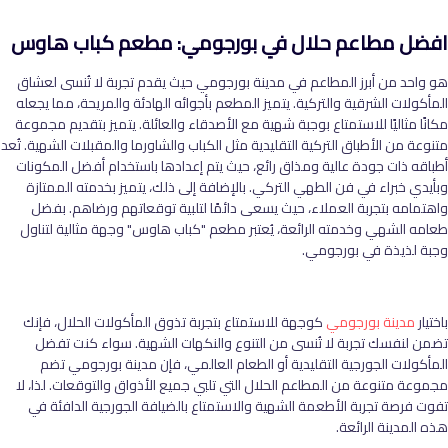
افضل مطاعم حلال في بورجومي: مطعم كباب هاوس
هو واحد من أبرز المطاعم في مدينة بورجومي حيث يقدم تجربة لا تُنسى لعشاق
المأكولات الشرقية والتركية. يتميز المطعم بأجوائه الهادئة والمريحة، مما يجعله
مكانًا مثاليًا للاستمتاع بوجبة شهية مع الأصدقاء والعائلة. يتميز بتقديم مجموعة
متنوعة من الأطباق التركية التقليدية مثل الكباب والشاورما والمقبلات الشهية. تُعد
أطباقه ذات جودة عالية ومذاق رائع، حيث يتم إعدادها باستخدام أفضل المكونات
وبأيدي خبراء في فن الطهي التركي. بالإضافة إلى ذلك، يتميز بخدمته الممتازة
واهتمامه بتجربة العملاء، حيث يسعى دائمًا لتلبية توقعاتهم ورضاهم. بفضل
طعامه الشهي وخدمته الرائعة، يُعتبر مطعم "كباب هاوس" وجهة مثالية لتناول
وجبة لذيذة في بورجومي.
باختيار
مدينة بورجومي
كوجهة للاستمتاع بتجربة تذوق المأكولات الحلال، فإنك
تضمن لنفسك تجربة لا تُنسى من التنوع والنكهات الشهية. سواء كنت تفضل
المأكولات الجورجية التقليدية أو الطعام العالمي، فإن مدينة بورجومي تضم
مجموعة متنوعة من المطاعم الحلال التي تلبي جميع الأذواق والتوقعات. لذا، لا
تفوت فرصة تجربة الأطعمة الشهية والاستمتاع بالضيافة الجورجية الدافئة في
هذه المدينة الرائعة.