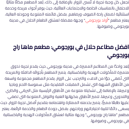
تجعل كل وجبة تجربة لا تُنسى للزوار. بالإضافة إلى ذلك، يُعد المطعم مكانًا مثاليًا
للاحتفال بالمناسبات الخاصة والاجتماعات العائلية، حيث يوفر أجواء مريحة وخدمة
استثنائية لضمان راحة الضيوف ورضاهم. بفضل قائمته المتنوعة وجودته العالية،
يعتبر مطعم "
أولد بورجومي
" وجهة مفضلة لعشاق الطعام الحلال في مدينة
بورجومي وضيوفها.
افضل مطاعم حلال في بورجومي: مطعم ماها راج
بورجومي
يُعد واحدًا من المطاعم المميزة في مدينة بورجومي حيث يقدم تجربة تذوق
متميزة للمأكولات الهندية والباكستانية. يتميز المطعم بأجوائه الدافئة والمريحة
التي تُضفي جوًا من الدفء والترحيب على الزوار. يقدم المطعم مجموعة واسعة
من الأطباق الشهية التي تشمل المقبلات التقليدية مثل سموسة اللحم وباجيا
وغيرها، بالإضافة إلى تشكيلة متنوعة من الأطباق الرئيسية مثل البرياني والكاري
والتندوري وغيرها. تتميز الأطباق بنكهاتها الغنية والتوابل المتنوعة التي تضفي
عليها طابعًا مميزًا. يتميز بخدمته الممتازة واهتمامه بتقديم أفضل تجربة للزوار، حيث
يسعى دائمًا لتلبية احتياجاتهم وراحتهم. بفضل جودة الطعام والخدمة الرائعة، يعتبر
مطعم "ماها راج بورجومي" وجهة مثالية لعشاق المأكولات الهندية والباكستانية
في بورجومي وضيوفها.